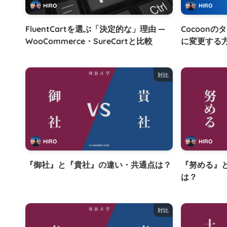
HIRO
HIRO
FluentCartを選ぶ「決定的な」理由 —
Cocoon
WooCommerce・SureCartと比較
に変更する
対比
HIRO
HIRO
『御社』と『貴社』の違い・共通点は？
『努める』
は？
対比