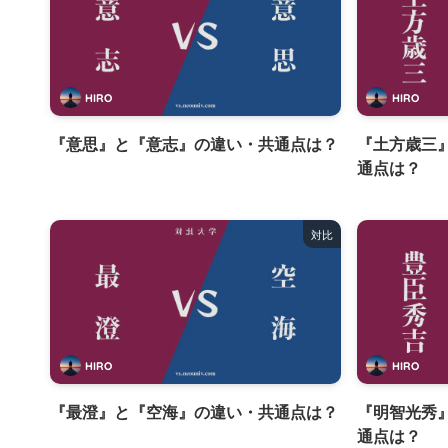
HIRO
HIRO
『意思』と『意志』の違い・共通点は？
『土方歳三
通点は？
対比
HIRO
HIRO
『最澄』と『空海』の違い・共通点は？
『明智光秀
通点は？