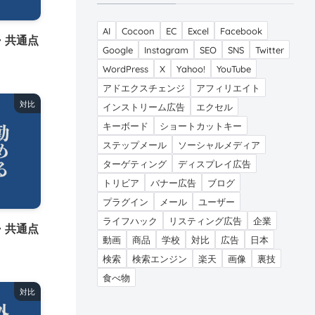
AI
Cocoon
EC
Excel
Facebook
・共通点
Google
Instagram
SEO
SNS
Twitter
WordPress
X
Yahoo!
YouTube
アドエクスチェンジ
アフィリエイト
対比
インストリーム広告
エクセル
キーボード
ショートカットキー
ステップメール
ソーシャルメディア
ターゲティング
ディスプレイ広告
トリビア
バナー広告
ブログ
プラグイン
メール
ユーザー
ライフハック
リスティング広告
企業
・共通点
動画
商品
学校
対比
広告
日本
検索
検索エンジン
楽天
画像
裏技
食べ物
対比