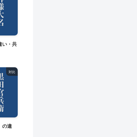
違い・共
対比
』の違