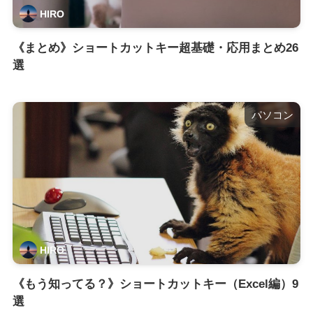
HIRO
《まとめ》ショートカットキー超基礎・応用まとめ26
選
パソコン
HIRO
《もう知ってる？》ショートカットキー（Excel編）9
選