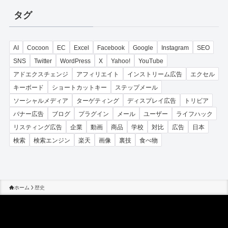
リ
タグ
ー
AI
Cocoon
EC
Excel
Facebook
Google
Instagram
SEO
SNS
Twitter
WordPress
X
Yahoo!
YouTube
アドエクスチェンジ
アフィリエイト
インストリーム広告
エクセル
キーボード
ショートカットキー
ステップメール
ソーシャルメディア
ターゲティング
ディスプレイ広告
トリビア
バナー広告
ブログ
プラグイン
メール
ユーザー
ライフハック
リスティング広告
企業
動画
商品
学校
対比
広告
日本
検索
検索エンジン
楽天
画像
裏技
食べ物
ホーム
歴史