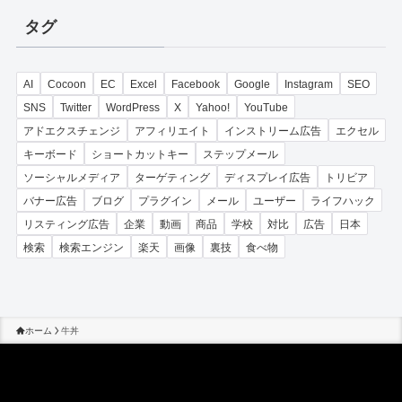
リ
タグ
ー
AI
Cocoon
EC
Excel
Facebook
Google
Instagram
SEO
SNS
Twitter
WordPress
X
Yahoo!
YouTube
アドエクスチェンジ
アフィリエイト
インストリーム広告
エクセル
キーボード
ショートカットキー
ステップメール
ソーシャルメディア
ターゲティング
ディスプレイ広告
トリビア
バナー広告
ブログ
プラグイン
メール
ユーザー
ライフハック
リスティング広告
企業
動画
商品
学校
対比
広告
日本
検索
検索エンジン
楽天
画像
裏技
食べ物
ホーム
牛丼