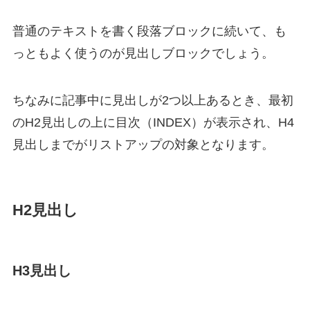
普通のテキストを書く
段落
ブロックに続いて、も
っともよく使うのが
見出し
ブロックでしょう。
ちなみに記事中に
見出しが2つ以上
あるとき、
最初
のH2見出しの上
に
目次（INDEX）
が表示され、
H4
見出しまで
がリストアップの対象となります。
H2見出し
H3見出し