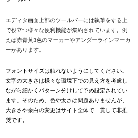
エディタ画面上部
の
ツールバー
には執筆をする上
で役立つ
様々な便利機能
が集約されています。例
えば
赤青黄3色
の
マーカー
や
アンダーラインマーカ
ー
があります。
フォントサイズ
は触れないようにしてください。
文字の大きさは様々な環境下での見え方を考慮し
ながら細かくパターン分けして予め設定されてい
ます。そのため、色や太さは問題ありませんが、
大きさや余白の変更はサイト全体で一貫して非推
奨です。