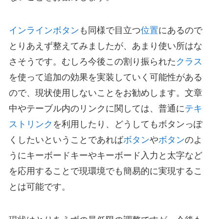
インラインボタン
も同様で目立つ
位置
にあるので
とりあえず整えてみましたが、あまり使い所はな
さそうです。むしろ今後この割り振られた
クラス
を使って追加の効果を実装していく可能性がある
ので、現状使用しないことをお勧めします。文章
中やテーブル内のリンクに関しては、普通に
テキ
ストリンク
を利用したり、どうしても
ボタン
っぽ
くしたいということであれば
ボタン
や
ボタン
のよ
うに
キーボードキー
や
キーボード入力
と
太字
など
を応用することで現環境でも簡易的に実現するこ
とは可能です。