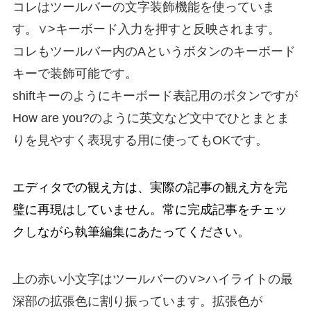
コレ
はツールバーの文字装飾機能を使っていま
す。
∨
>
キーボード入力
を押すと反映されます。
コレ
もツールバー内の
A
というボタンの
キーボード
キー
で装飾可能です。
shift
キーのようにキーボード表記用のボタンですが
How are you?
のように英文など文中で
ひとまとま
り
を見やすく表現する用に使ってもOKです。
エディタでの観え方は、実際の記事の観え方を完
璧に再現はしていません。常に完成記事をチェッ
クしながら執筆編集にあたってください。
上の赤い小文字はツールバーの
∨
>
ハイライト
の最
深部の
拡張色
に割り振っています。拡張色が