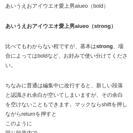
あいうえおアイウエオ愛上男aiueo（bold）
あいうえおアイウエオ愛上男aiueo（strong）
比べてもわからない程ですが、基本は
strong
、場
合によっては
bold
など、お好みで使い分けてくださ
い。
ちなみに普通は編集中に改行すると、新しい段落
と認識され余白が空いてしまいますが、その余白
を空けないこともできます。マックなら
shift
を押し
ながら
return
を押すと
このように
同じ段落内で