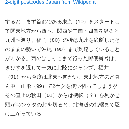
2-digit postcodes Japan from Wikipedia
すると、まず首都である
東京（10）をスタートし
て関東地方から西
へ、関西や中国・四国を経ると
九州へ渡り、福岡（80）の後は九州を縦断したそ
のままの勢いで沖縄（90）まで到達していること
がわかる。
西のはしっこまで行った郵便番号は、
きびすを返して一気に北陸
にジャンプ、福井
（91）から今度は北東へ向かい、東北地方のど真
ん中、山形（99）で2ケタを使い切ってしまうが、
その直上の秋田（01）からは機転（？）を利かせ
頭が0の2ケタの封を切る
と、北海道の北端まで駆
け上がっている