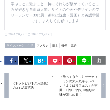
学ぶことに遊ぶこと、特にそれらが繋がっているとこ
ろが好きな自由系人間。サイトの企画やデザインのフ
リーランサー30代男、趣味は読書（漫画）と英語学習
です。よろしくお願いします
2024年6月7日
2026年3月27日
ライフハック
生活
アメリカ
日本
郵便
電話
《帰ってきた！》サーティ
ーワンの大人気キャンペー
《ネットビジネス用語集》
ン「よくばりフェス」が再
プロモ記事広告
開！1個127円で10種類の
味が楽しめる！