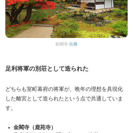
銀閣寺
出典
足利将軍の別荘として造られた
どちらも室町幕府の将軍が、晩年の理想を具現化
した離宮として造られたという点で共通していま
す。
金閣寺（鹿苑寺）