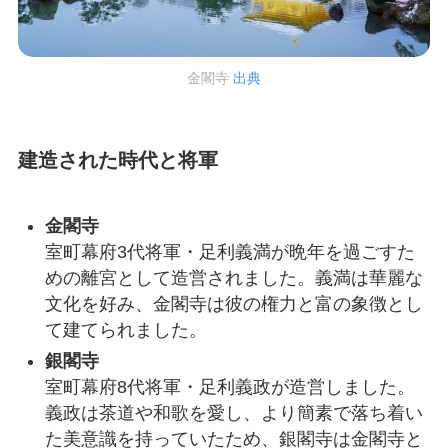
金閣寺
出典
建造された時代と将軍
金閣寺
室町幕府3代将軍・足利義満が晩年を過ごすた
めの離宮として造営されました。義満は華麗な
文化を好み、金閣寺は彼の権力と富の象徴とし
て建てられました。
銀閣寺
室町幕府8代将軍・足利義政が造営しました。
義政は茶道や和歌を愛し、より簡素で落ち着い
た美意識を持っていたため、銀閣寺は金閣寺と